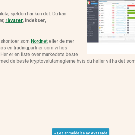
luta, sjelden har kun det. Du kan
er,
råvarer
, indekser,
delskontoer som
Nordnet
eller de mer
 hos en tradingpartner som vi hos
t. Her er en liste over markedets beste
 med de beste kryptovalutameglerne hvis du heller vil ha det som
›› Les anmeldelse av AvaTrade