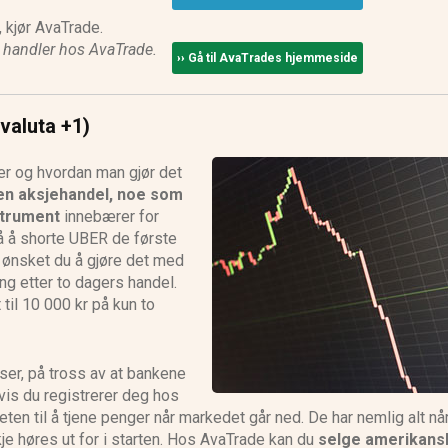
 kjør AvaTrade.
e handler hos AvaTrade.
›› Gå til AvaTrades hjemmeside
(valuta +1)
 er og hvordan man gjør det
nen aksjehandel, noe som
strument
innebærer for
å å shorte UBER de første
g ønsket du å gjøre det med
ng etter to dagers handel.
til 10 000 kr på kun to
kser, på tross av at bankene
Hvis du registrerer deg hos
eten til å tjene penger når markedet går ned. De har nemlig alt nå
kje høres ut for i starten. Hos AvaTrade kan du
selge amerikans