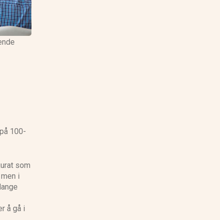
rende
på 100-
kurat som
 men i
 Mange
r å gå i