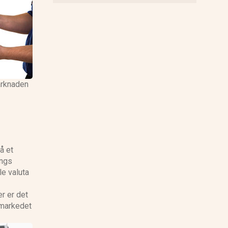
arknaden
å et
angs
le valuta
er er det
amarkedet