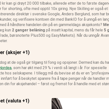
kr kan gi drøyt 20 000 tilbake, allerede etter de to første dagen
for shorting, ofte med opptil 10x giring. Nye Skilling er også et
nistrerende direktør i svenske Google, Anders Berglund, som har br
ekunder, og verifisere kontoen din med BankID for å unngå en lan
er med å håndtere handelen din på en gammeldags aksjekonto?
Me
deg kun
2 ganger belåning
på insatt kapital, mens du får hele
5 
rade, børsnoterte Plus500 og EasyMarkets). Når du unngår Ava
eter.
r (aksjer +1)
dog at de også gir tilgang til fong og opsjoner. Dermed kan du h
 Nordea,
som har økt med 29 % i verdi så langt i år. For spesielle
te hos selskapene. I tillegg må du bevise at du er en “profesjone
 er innført for å beskytet sparere fra å tape penger når de handler 
en din for aksjehandel – først og fremst for å handle med et stør
et (valuta +1)