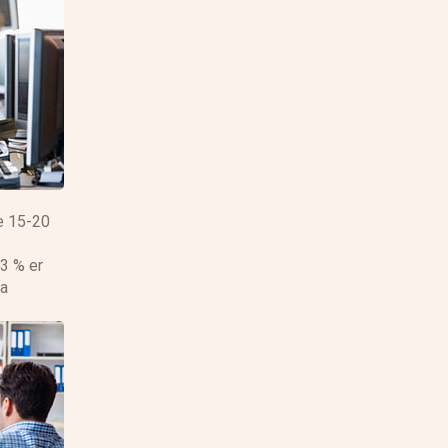
ge 15-20
3 % er
va