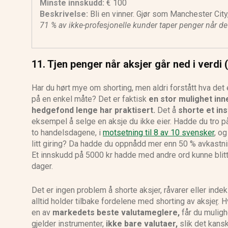
Minste innskudd:
€ 100
Beskrivelse:
Bli en vinner. Gjør som Manchester City,
71 % av ikke-profesjonelle kunder taper penger når d
11.
Tjen penger når aksjer går ned i verdi 
Har du hørt mye om shorting, men aldri forstått hva det
på en enkel måte? Det er faktisk
en stor mulighet in
hedgefond lenge har praktisert.
Det å
shorte et in
eksempel å selge en aksje du ikke eier. Hadde du tro p
to handelsdagene, i
motsetning til 8 av 10 svensker
, o
litt giring? Da hadde du oppnådd mer enn 50 % avkastni
Et innskudd på 5000 kr hadde med andre ord kunne blitt 
dager.
Det er ingen problem å shorte aksjer, råvarer eller inde
alltid holder tilbake fordelene med shorting av aksje
r
. 
en av
markedets beste valutameglere
,
får du muligh
gjelder instrumenter,
ikke bare valutaer,
slik det kans