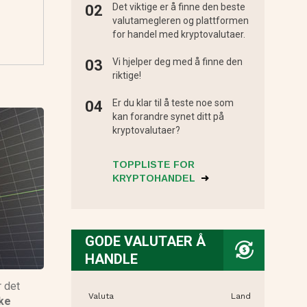
Det viktige er å finne den beste
valutamegleren og plattformen
for handel med kryptovalutaer.
Vi hjelper deg med å finne den
riktige!
Er du klar til å teste noe som
kan forandre synet ditt på
kryptovalutaer?
TOPPLISTE FOR
KRYPTOHANDEL
GODE VALUTAER Å
HANDLE
r det
Valuta
Land
ke