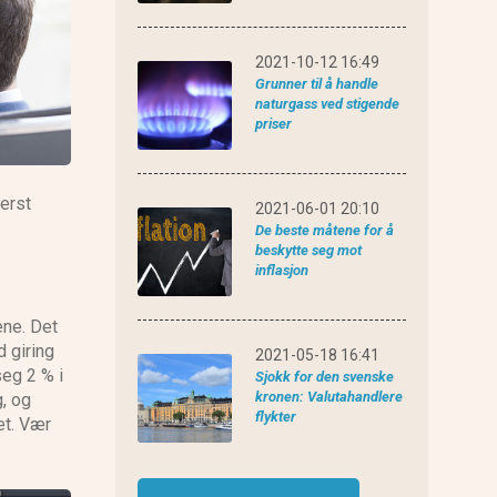
eToro anmeldelse
2021-10-12 16:49
Grunner til å handle
naturgass ved stigende
priser
erst
2021-06-01 20:10
De beste måtene for å
beskytte seg mot
inflasjon
ene. Det
d giring
2021-05-18 16:41
seg 2 % i
Sjokk for den svenske
kronen: Valutahandlere
g, og
flykter
et. Vær