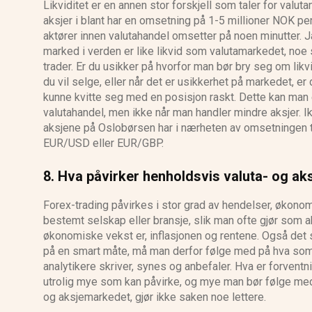
Likviditet er en annen stor forskjell som taler for val
aksjer i blant har en omsetning på 1-5 millioner NOK per
aktører innen valutahandel omsetter på noen minutter. Ja,
marked i verden er like likvid som valutamarkedet, noe
trader. Er du usikker på hvorfor man bør bry seg om lik
du vil selge, eller når det er usikkerhet på markedet, er d
kunne kvitte seg med en posisjon raskt. Dette kan man 
valutahandel, men ikke når man handler mindre aksjer. 
aksjene på Oslobørsen har i nærheten av omsetningen t
EUR/USD eller EUR/GBP.
8. Hva påvirker henholdsvis valuta- og ak
Forex-trading påvirkes i stor grad av hendelser, økonom
bestemt selskap eller bransje, slik man ofte gjør som 
økonomiske vekst er, inflasjonen og rentene. Også det s
på en smart måte, må man derfor følge med på hva som s
analytikere skriver, synes og anbefaler. Hva er forventni
utrolig mye som kan påvirke, og mye man bør følge med
og aksjemarkedet, gjør ikke saken noe lettere.