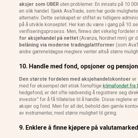
aksjer som UBER
uten problemer. En innsats på 10 000 
en slik handel. Sjekk AvaTrade, som har gode muligheter 
alternativ. Dette selskapet er stiftet av tidligere admi
på å utvikle konseptet. Her kan du være i gang på 10 s
verifiseringsprosess. Men, finnes det virkelig fordel
for aksjehandel på nettet
(Avanza, Nordnet mm) gir 
belåning via moderne tradingplattformer
(som AvaT
andre gammeldagse meglere venter altså større muligh
10.
Handle med fond, opsjoner og pensjone
Den største fordelen med aksjehandelskontoer
er 
med for eksempel det etisk fornuftige
klimafondet fra
hedgefond, er det ofte nødvendig å registrere seg direk
investor” for å få tillatelse til å handle. Disse reglene
aksjer og fond. Men for all del, behold den gamle konto
av instrumenter, med større mulighet til giring.
9. Enklere å finne kjøpere på valutamarked