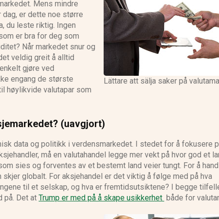
utamarkedet. Mens mindre
 dag, er dette noe større
 du leste riktig. Ingen
 som er bra for deg som
viditet? Når markedet snur og
et veldig greit å alltid
enkelt gjøre ved
Ikke engang de største
Lättare att sälja saker på valutam
il høylikvide valutapar som
sjemarkedet? (uavgjort)
isk data og politikk i verdensmarkedet. I stedet for å fokusere p
aksjehandler, må en valutahandel legge mer vekt på hvor god et l
om sies og forventes av et bestemt land veier tungt. For å hand
kjer globalt. For aksjehandel er det viktig å følge med på hva
ngene til et selskap, og hva er fremtidsutsiktene? I begge tilfell
 på. Det at
Trump er med på å skape usikkerhet
både for valut