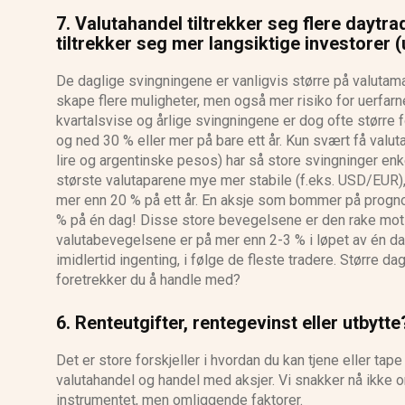
7. Valutahandel tiltrekker seg flere daytr
tiltrekker seg mer langsiktige investorer (
De daglige svingningene er vanligvis større på valuta
skape flere muligheter, men også mer risiko for uerfarn
kvartalsvise og årlige svingningene er dog ofte større 
og ned 30 % eller mer på bare ett år. Kun svært få valut
lire og argentinske pesos) har så store svingninger enke
største valutaparene mye mer stabile (f.eks. USD/EUR
mer enn 20 % på ett år. En aksje som bommer på prognos
% på én dag! Disse store bevegelsene er den rake motse
valutabevegelsene er på mer enn 2-3 % i løpet av én d
imidlertid ingenting, i følge de fleste tradere. Større da
foretrekker du å handle med?
6. Renteutgifter, rentegevinst eller utbytte
Det er store forskjeller i hvordan du kan tjene eller tap
valutahandel og handel med aksjer. Vi snakker nå ikke
instrumentet, men omliggende faktorer.