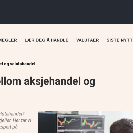
MEGLER
LÆR DEG Å HANDLE
VALUTAER
SISTE NYTT
el og valutahandel
ellom aksjehandel og
Skilling anmeldelse
alutahandel?
ller. Her tar vi
ekspert på