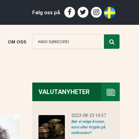
Følg oss på
OM OSS
VALUTANYHETER
ProfitsTrade anmeldelse
2023-08-23 14:57
Bør vi velge kroner,
euro eller krypto på
nettcasino?