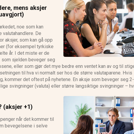
adere, mens aksjer
uavgjort)
markedet, noe som kan
e valutahandlere. De
for aksjer, som kan gå opp
aer (for eksempel tyrkiske
lte år. I det miste er de
), som sjelden beveger seg
ene, eller som gjør det mye bedre enn ventet kan av og til sti
tningen til hva vi normalt ser hos de større valutaparene. Hvis
ag, kommer det oftest på nyhetene. En aksje som beveger seg 2-
glige svingninger (valuta) eller større langsiktige svingninger – h
? (aksjer +1)
e penger når det kommer til
 om bevegelsene i selve