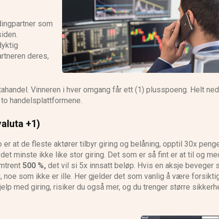
NS Broker anmeldelse
dingpartner som
siden.
dyktig
artneren deres,
ahandel. Vinneren i hver omgang får ett (1) plusspoeng. Helt ned
 to handelsplattformene.
valuta +1)
er at de fleste aktører tilbyr giring og belåning, opptil 30x peng
det minste ikke like stor giring. Det som er så fint er at til og me
omtrent
500 %,
det vil si 5x innsatt beløp. Hvis en aksje beveger 
, noe som ikke er ille. Her gjelder det som vanlig å være forsikti
jelp med giring, risiker du også mer, og du trenger større sikkerh