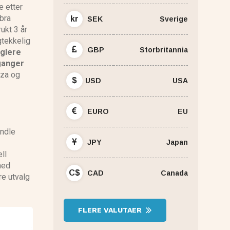
e etter
 bra
kr
SEK
Sverige
ukt 3 år
gtekkelig
GBP
Storbritannia
glere
ganger
nza og
$
USD
USA
EURO
EU
andle
JPY
Japan
ll
med
C$
CAD
Canada
re utvalg
FLERE VALUTAER