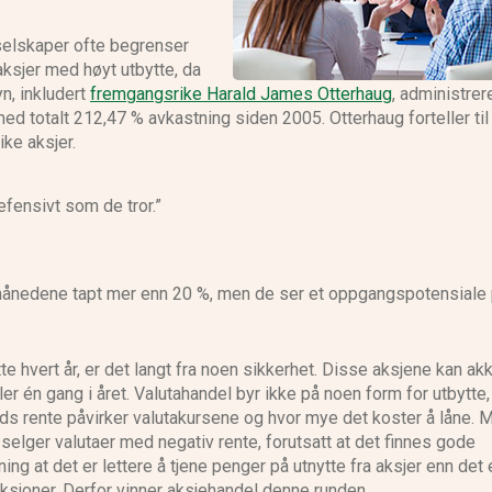
 selskaper ofte begrenser
 aksjer med høyt utbytte, da
n, inkludert
fremgangsrike Harald James Otterhaug
, administre
d totalt 212,47 % avkastning siden 2005. Otterhaug forteller til
ike aksjer.
defensivt som de tror.”
ånedene tapt mer enn 20 %, men de ser et oppgangspotensiale 
 hvert år, er det langt fra noen sikkerhet. Disse aksjene kan ak
ller én gang i året. Valutahandel byr ikke på noen form for utbytte,
ands rente påvirker valutakursene og hvor mye det koster å låne.
selger valutaer med negativ rente, forutsatt at det finnes gode
ng at det er lettere å tjene penger på utnytte fra aksjer enn det e
aksjoner. Derfor vinner aksjehandel denne runden.