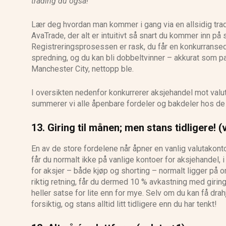
trading du også!
Lær deg hvordan man kommer i gang via en allsidig tra
AvaTrade, der alt er intuitivt så snart du kommer inn på 
Registreringsprosessen er rask, du får en konkurranse
spredning, og du kan bli dobbeltvinner – akkurat som p
Manchester City, nettopp ble.
I oversikten nedenfor konkurrerer aksjehandel mot valut
summerer vi alle åpenbare fordeler og bakdeler hos de
13. Giring til månen; men stans tidligere! (
En av de store fordelene når åpner en vanlig valutakonto 
får du normalt ikke på vanlige kontoer for aksjehandel, i 
for aksjer – både kjøp og shorting – normalt ligger på 
riktig retning, får du dermed 10 % avkastning med giring
heller satse for lite enn for mye. Selv om du kan få drah
forsiktig, og stans alltid litt tidligere enn du har tenkt!