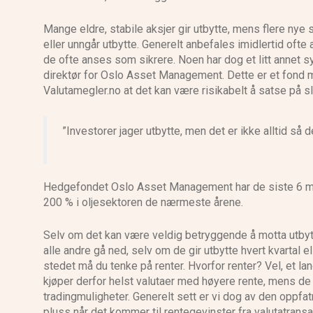
Mange eldre, stabile aksjer gir utbytte, mens flere nye
eller unngår utbytte. Generelt anbefales imidlertid ofte
de ofte anses som sikrere. Noen har dog et litt annet sy
direktør for Oslo Asset Management. Dette er et fond me
Valutamegler.no at det kan være risikabelt å satse på sl
”Investorer jager utbytte, men det er ikke alltid så 
Hedgefondet Oslo Asset Management har de siste 6 m
200 % i oljesektoren de nærmeste årene.
Selv om det kan være veldig betryggende å motta utbytte
alle andre gå ned, selv om de gir utbytte hvert kvartal e
stedet må du tenke på renter. Hvorfor renter? Vel, et l
kjøper derfor helst valutaer med høyere rente, mens de 
tradingmuligheter. Generelt sett er vi dog av den oppfatni
pluss når det kommer til rentegevinster fra valutatrans