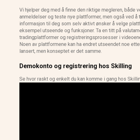
Vi hjelper deg med å finne den riktige megleren, både ve
anmeldelser og teste nye plattformer, men også ved å t
informasjon til deg som selv aktivt ønsker å velge plattf
eksempel utseende og funksjoner. Ta en titt på valuta
tradingplattformer og registreringsprosesser i videoen
Noen av plattformene kan ha endret utseendet noe etter
lansert, men konseptet er det samme.
Demokonto og registrering hos Skilling
Se hvor raskt og enkelt du kan komme i gang hos Skillin