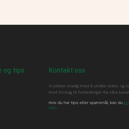
 og tips
Kontakt oss
Vi jobber stadig med å utvikle siden, og t
imot forslag til forbedringer fra våre bes
Hvis du har tips eller spørsmål, kan du
ko
oss
.