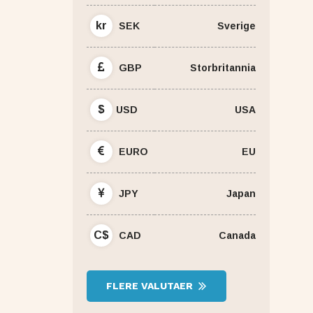
kr
SEK
Sverige
GBP
Storbritannia
$
USD
USA
EURO
EU
JPY
Japan
C$
CAD
Canada
FLERE VALUTAER