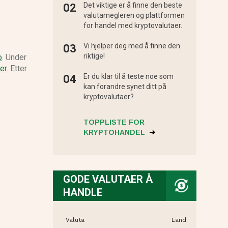
Det viktige er å finne den beste
valutamegleren og plattformen
for handel med kryptovalutaer.
Vi hjelper deg med å finne den
riktige!
o
. Under
er
. Etter
Er du klar til å teste noe som
kan forandre synet ditt på
kryptovalutaer?
TOPPLISTE FOR
KRYPTOHANDEL
GODE VALUTAER Å
HANDLE
Valuta
Land