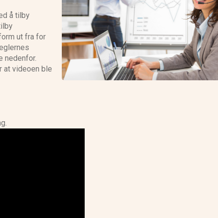
d å tilby
NS Broker anmeldelse
ilby
orm ut fra for
meglernes
e nedenfor.
 at videoen ble
g.