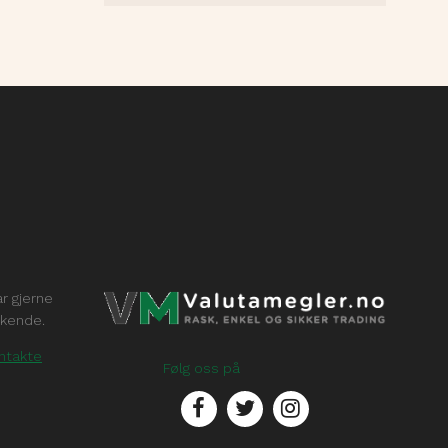
ar gjerne
økende.
ntakte
Følg oss på