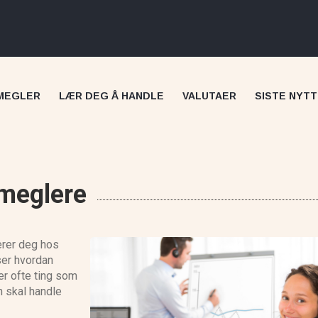
MEGLER
LÆR DEG Å HANDLE
VALUTAER
SISTE NYTT
 meglere
erer deg hos
Skilling anmeldelse
ser hvordan
er ofte ting som
 skal handle