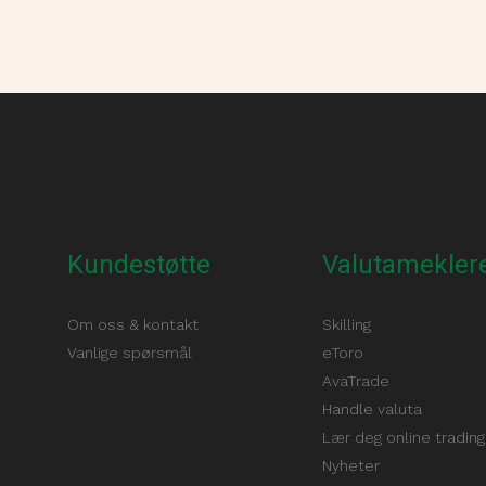
Kundestøtte
Valutameklere
Om oss & kontakt
Skilling
Vanlige spørsmål
eToro
AvaTrade
Handle valuta
Lær deg online trading
Nyheter