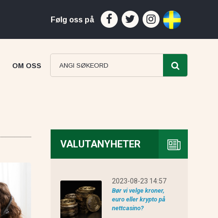
Følg oss på
OM OSS
VALUTANYHETER
ProfitsTrade anmeldelse
2023-08-23 14:57
Bør vi velge kroner,
euro eller krypto på
nettcasino?