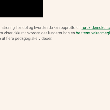
egistrering, handel og hvordan du kan opprette en
forex demokont
om viser akkurat hvordan det fungerer hos en
bestemt valutamegl
e ut flere pedagogiske videoer.