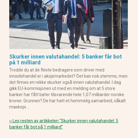
Skurker innen valutahandel: 5 banker får bot
på 1 milliard
Trodde du at de fleste bedragere som driver med
innsidehandel er i aksjemarkedet? Det kan nok stemme, men
det finnes en rekke skurker også innen valutahandel. I dag
gikk EU-kommisjonen ut med en melding om at 5 store
banker har fått bøter tilsvarende hele 1,07 milliarder norske
kroner. Grunnen? De har hatt et hemmelig samarbeid, såkalt
maskopi …
›› Les resten av artikkelen
“Skurker innen valutahandel: 5
banker får bot på 1 milliard”