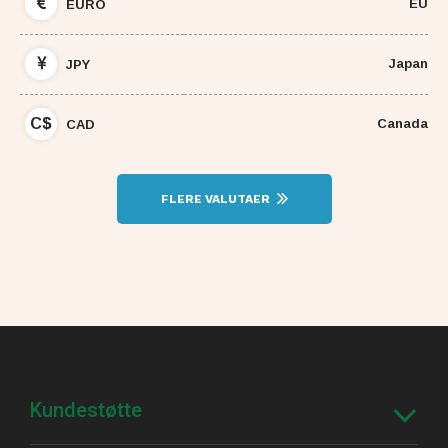
EU
EURO
Japan
JPY
C$
Canada
CAD
FLERE VALUTAER
Kundestøtte