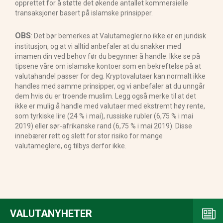
opprettet for å støtte det økende antallet kommersielle
transaksjoner basert på islamske prinsipper.
OBS
: Det bør bemerkes at Valutamegler.no ikke er en juridisk
institusjon, og at vi alltid anbefaler at du snakker med
imamen din ved behov før du begynner å handle. Ikke se på
tipsene våre om islamske kontoer som en bekreftelse på at
valutahandel passer for deg. Kryptovalutaer kan normalt ikke
handles med samme prinsipper, og vi anbefaler at du unngår
dem hvis du er troende muslim. Legg også merke til at det
ikke er mulig å handle med valutaer med ekstremt høy rente,
som tyrkiske lire (24 % i mai), russiske rubler (6,75 % i mai
2019) eller sør-afrikanske rand (6,75 % i mai 2019). Disse
innebærer rett og slett for stor risiko for mange
valutameglere, og tilbys derfor ikke.
VALUTANYHETER