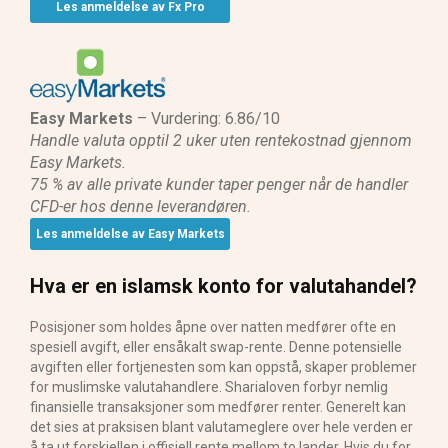
Les anmeldelse av Fx Pro
Easy Markets
– Vurdering: 6.86/10
Handle valuta opptil 2 uker uten rentekostnad gjennom
Easy Markets.
75 % av alle private kunder taper penger når de handler
CFD-er hos denne leverandøren.
Les anmeldelse av Easy Markets
Hva er en islamsk konto for valutahandel?
Posisjoner som holdes åpne over natten medfører ofte en
spesiell avgift, eller ensåkalt swap-rente. Denne potensielle
avgiften eller fortjenesten som kan oppstå, skaper problemer
for muslimske valutahandlere. Sharialoven forbyr nemlig
finansielle transaksjoner som medfører renter. Generelt kan
det sies at praksisen blant valutameglere over hele verden er
å ta ut forskjellen i offisiell rente mellom to lander. Hvis du for