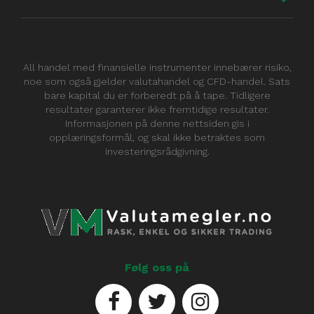
All handel med finansielle instrumenter innebærer risiko,
noe som også gjelder valutahandel og CFD-handel. Sats
bare kapital du er forberedt på å tape. Tidligere
resultater garanterer ikke fremtidige resultater.
Informasjonen på denne nettsiden gis i
opplæringsformål, og skal ikke betraktes som
investeringsrådgivning.
Følg oss på