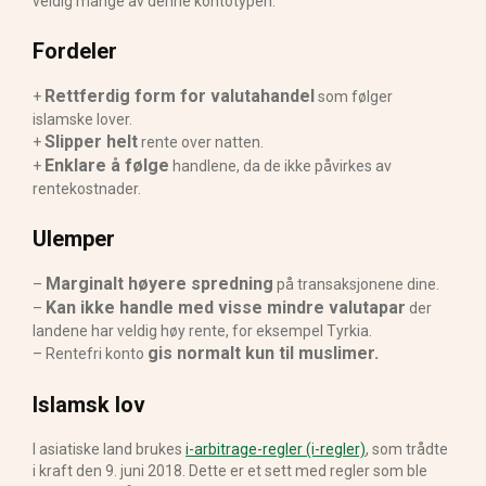
veldig mange av denne kontotypen.
Fordeler
Rettferdig form for valutahandel
+
som følger
islamske lover.
Slipper helt
+
rente over natten.
Enklare å følge
+
handlene, da de ikke påvirkes av
rentekostnader.
Ulemper
Marginalt høyere spredning
–
på transaksjonene dine.
Kan ikke handle med visse mindre valutapar
–
der
landene har veldig høy rente, for eksempel Tyrkia.
gis normalt kun til muslimer.
– Rentefri konto
Islamsk lov
I asiatiske land brukes
i-arbitrage-regler (i-regler)
, som trådte
i kraft den 9. juni 2018. Dette er et sett med regler som ble