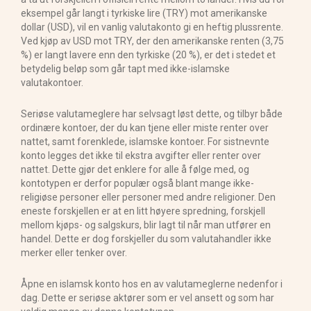
eksempel går langt i tyrkiske lire (TRY) mot amerikanske
dollar (USD), vil en vanlig valutakonto gi en heftig plussrente.
Ved kjøp av USD mot TRY, der den amerikanske renten (3,75
%) er langt lavere enn den tyrkiske (20 %), er det i stedet et
betydelig beløp som går tapt med ikke-islamske
valutakontoer.
Seriøse valutameglere har selvsagt løst dette, og tilbyr både
ordinære kontoer, der du kan tjene eller miste renter over
nattet, samt forenklede, islamske kontoer. For sistnevnte
konto legges det ikke til ekstra avgifter eller renter over
nattet. Dette gjør det enklere for alle å følge med, og
kontotypen er derfor populær også blant mange ikke-
religiøse personer eller personer med andre religioner. Den
eneste forskjellen er at en litt høyere spredning, forskjell
mellom kjøps- og salgskurs, blir lagt til når man utfører en
handel. Dette er dog forskjeller du som valutahandler ikke
merker eller tenker over.
Åpne en islamsk konto hos en av valutameglerne nedenfor i
dag. Dette er seriøse aktører som er vel ansett og som har