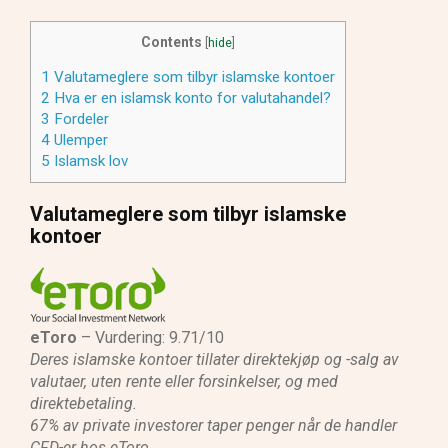
Contents
[
hide
]
1
Valutameglere som tilbyr islamske kontoer
2
Hva er en islamsk konto for valutahandel?
3
Fordeler
4
Ulemper
5
Islamsk lov
Valutameglere som tilbyr islamske
kontoer
eToro
– Vurdering: 9.71/10
Deres islamske kontoer tillater direktekjøp og -salg av
valutaer, uten rente eller forsinkelser, og med
direktebetaling.
67% av private investorer taper penger når de handler
CFD-er hos eToro.