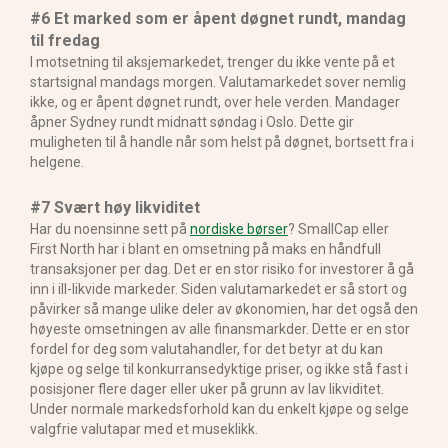
#6 Et marked som er åpent døgnet rundt, mandag
til fredag
I motsetning til aksjemarkedet, trenger du ikke vente på et
startsignal mandags morgen. Valutamarkedet sover nemlig
ikke, og er åpent døgnet rundt, over hele verden. Mandager
åpner Sydney rundt midnatt søndag i Oslo. Dette gir
muligheten til å handle når som helst på døgnet, bortsett fra i
helgene.
#7 Svært høy likviditet
Har du noensinne sett på
nordiske børser
? SmallCap eller
First North har i blant en omsetning på maks en håndfull
transaksjoner per dag. Det er en stor risiko for investorer å gå
inn i ill-likvide markeder. Siden valutamarkedet er så stort og
påvirker så mange ulike deler av økonomien, har det også den
høyeste omsetningen av alle finansmarkder. Dette er en stor
fordel for deg som valutahandler, for det betyr at du kan
kjøpe og selge til konkurransedyktige priser, og ikke stå fast i
posisjoner flere dager eller uker på grunn av lav likviditet.
Under normale markedsforhold kan du enkelt kjøpe og selge
valgfrie valutapar med et museklikk.