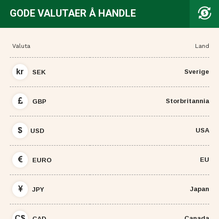
GODE VALUTAER Å HANDLE
Valuta
Land
kr
Sverige
SEK
Storbritannia
GBP
$
USA
USD
EU
EURO
Japan
JPY
C$
Canada
CAD