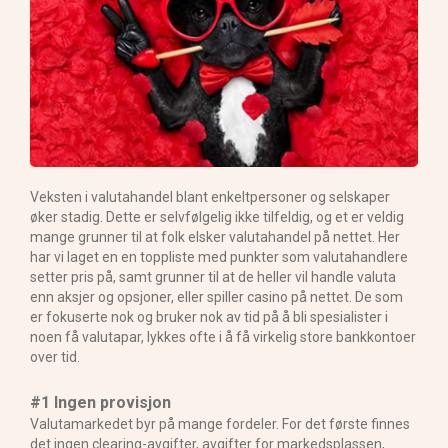
Veksten i valutahandel blant enkeltpersoner og selskaper
øker stadig. Dette er selvfølgelig ikke tilfeldig, og et er veldig
mange grunner til at folk elsker valutahandel på nettet. Her
har vi laget en en toppliste med punkter som valutahandlere
setter pris på, samt grunner til at de heller vil handle valuta
enn aksjer og opsjoner, eller spiller casino på nettet. De som
er fokuserte nok og bruker nok av tid på å bli spesialister i
noen få valutapar, lykkes ofte i å få virkelig store bankkontoer
over tid.
#1 Ingen provisjon
Valutamarkedet byr på mange fordeler. For det første finnes
det ingen clearing-avgifter, avgifter for markedsplassen,