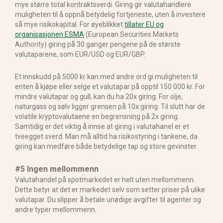
mye større total kontraktsverdi. Giring gir valutahandlere
muligheten til å oppnå betydelig fortjeneste, uten å investere
så mye risikokapital. For øyeblikket
tillater EU og
organisasjonen ESMA
(European Securities Markets
Authority) giring på 30 ganger pengene på de største
valutaparene, som EUR/USD og EUR/GBP.
Et innskudd på 5000 kr kan med andre ord gi muligheten til
enten å kjøpe eller selge et valutapar på opptil 150 000 kr. For
mindre valutapar og gull, kan du ha 20x giring. For olje,
naturgass og sølv ligger grensen på 10x giring. Til slutt har de
volatile kryptovalutaene en begrensning på 2x giring.
Samtidig er det viktig å innse at giring i valutahanel er et
tveegget sverd. Man må alltid ha risikostyring i tankene, da
giring kan medføre både betydelige tap og store gevinster.
#5 Ingen mellommenn
Valutahandel på spotmarkedet er helt uten mellommenn.
Dette betyr at det er markedet selv som setter priser på ulike
valutapar. Du slipper å betale unødige avgifter til agenter og
andre typer mellommenn.