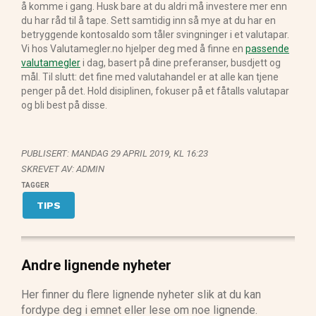
å komme i gang. Husk bare at du aldri må investere mer enn
du har råd til å tape. Sett samtidig inn så mye at du har en
betryggende kontosaldo som tåler svingninger i et valutapar.
Vi hos Valutamegler.no hjelper deg med å finne en
passende
valutamegler
i dag, basert på dine preferanser, busdjett og
mål. Til slutt: det fine med valutahandel er at alle kan tjene
penger på det. Hold disiplinen, fokuser på et fåtalls valutapar
og bli best på disse.
PUBLISERT:
MANDAG 29 APRIL 2019, KL 16:23
SKREVET AV: ADMIN
TAGGER
TIPS
Andre lignende nyheter
Her finner du flere lignende nyheter slik at du kan
fordype deg i emnet eller lese om noe lignende.