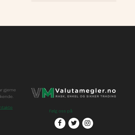
ar gjerne
økende.
ntakte
Følg oss på