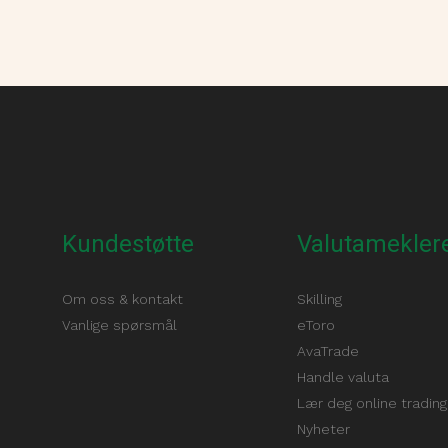
Kundestøtte
Valutameklere
Om oss & kontakt
Skilling
Vanlige spørsmål
eToro
AvaTrade
Handle valuta
Lær deg online trading
Nyheter