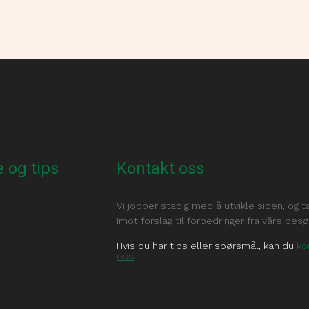
 og tips
Kontakt oss
Vi jobber stadig med å utvikle siden, og t
imot forslag til forbedringer fra våre bes
Hvis du har tips eller spørsmål, kan du
ko
oss
.