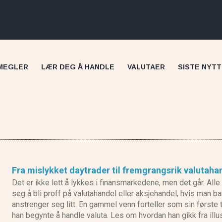
MEGLER
LÆR DEG Å HANDLE
VALUTAER
SISTE NYTT
Fra mislykket daytrader til fremgrangsrik valutaha
Skilling anmeldelse
Det er ikke lett å lykkes i finansmarkedene, men det går. Alle
seg å bli proff på valutahandel eller aksjehandel, hvis man ba
anstrenger seg litt. En gammel venn forteller som sin første 
han begynte å handle valuta. Les om hvordan han gikk fra illus