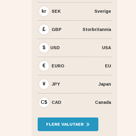
kr
SEK
Sverige
GBP
Storbritannia
$
USD
USA
EURO
EU
JPY
Japan
C$
CAD
Canada
FLERE VALUTAER