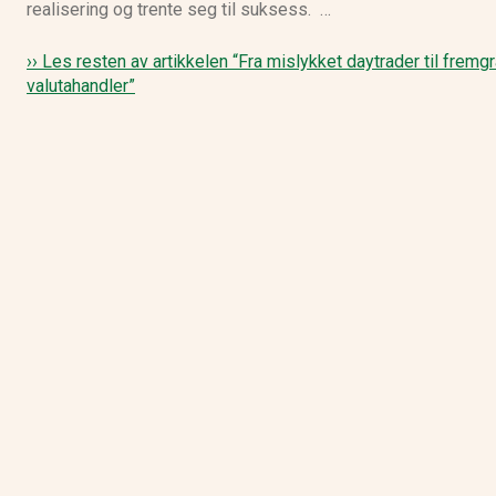
realisering og trente seg til suksess. …
NS Broker anmeldelse
›› Les resten av artikkelen
“Fra mislykket daytrader til fremg
valutahandler”