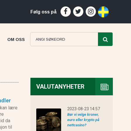
Følg oss på
OM OSS
VALUTANYHETER
ndler
ProfitsTrade anmeldelse
 kan lære
2023-08-23 14:57
re
Bør vi velge kroner,
euro eller krypto på
tid da
nettcasino?
jon til