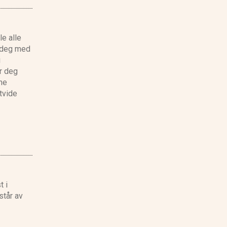
le alle
r deg med
i
er deg
ne
tvide
t i
står av