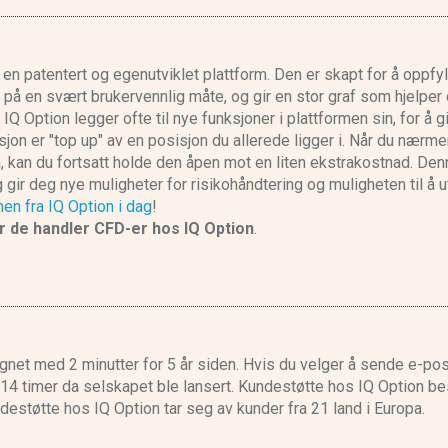
n en patentert og egenutviklet plattform. Den er skapt for å oppfyl
t på en svært brukervennlig måte, og gir en stor graf som hjelpe
Q Option legger ofte til nye funksjoner i plattformen sin, for å g
jon er "top up" av en posisjon du allerede ligger i. Når du nærm
 kan du fortsatt holde den åpen mot en liten ekstrakostnad. Den
 gir deg nye muligheter for risikohåndtering og muligheten til å u
en fra IQ Option i dag
!
r de handler CFD-er hos IQ Option
.
net med 2 minutter for 5 år siden. Hvis du velger å sende e-pos
l 14 timer da selskapet ble lansert. Kundestøtte hos IQ Option be
destøtte hos IQ Option tar seg av kunder fra 21 land i Europa.