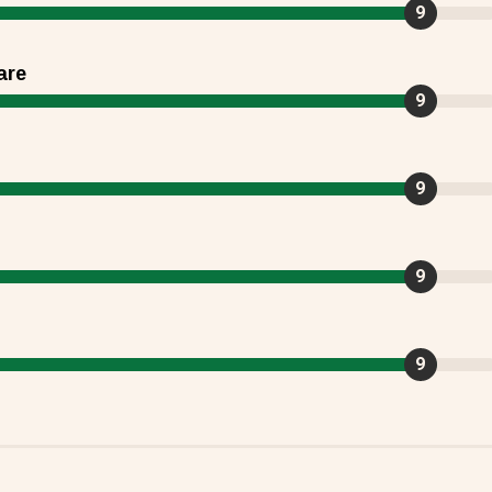
9
are
9
9
9
g
9