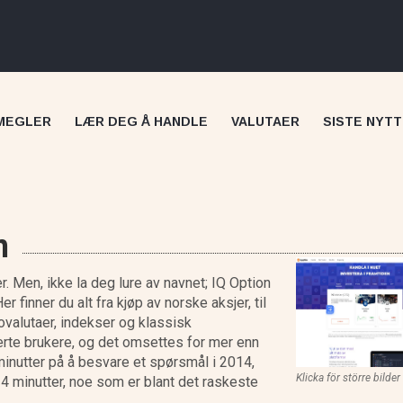
MEGLER
LÆR DEG Å HANDLE
VALUTAER
SISTE NYTT
n
r. Men, ikke la deg lure av navnet; IQ Option
Her finner du alt fra kjøp av norske aksjer, til
Skilling anmeldelse
ovalutaer, indekser og klassisk
rerte brukere, og det omsettes for mer enn
inutter på å besvare et spørsmål i 2014,
Klicka för större bilder
14 minutter, noe som er blant det raskeste