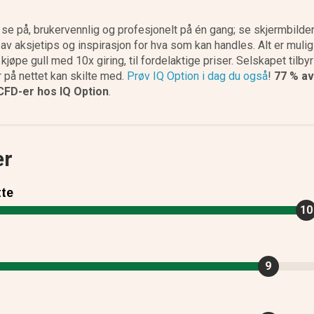
 å se på, brukervennlig og profesjonelt på én gang; se skjermbilde
NS Broker anmeldelse
v aksjetips og inspirasjon for hva som kan handles. Alt er mulig
 kjøpe gull med 10x giring, til fordelaktige priser. Selskapet tilby
 på nettet kan skilte med.
Prøv IQ Option i dag du også
!
77 % av
CFD-er hos IQ Option
.
er
te
10
9