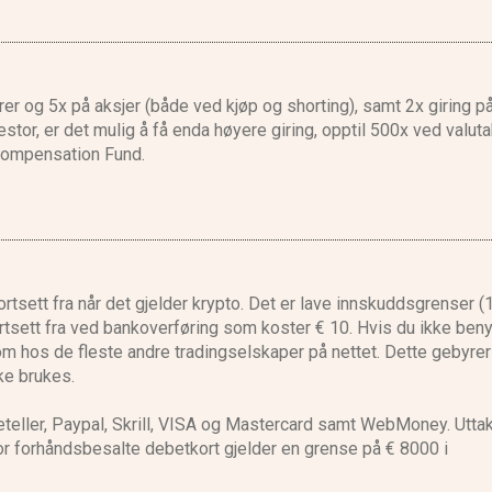
arer og 5x på aksjer (både ved kjøp og shorting), samt 2x giring p
estor, er det mulig å få enda høyere giring, opptil 500x ved valut
 Compensation Fund.
rtsett fra når det gjelder krypto. Det er lave innskuddsgrenser (1
rtsett fra ved bankoverføring som koster € 10. Hvis du ikke beny
om hos de fleste andre tradingselskaper på nettet. Dette gebyrer
ke brukes.
teller, Paypal, Skrill, VISA og Mastercard samt WebMoney. Uttak
For forhåndsbesalte debetkort gjelder en grense på € 8000 i