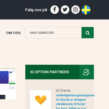
Følg oss på
OM OSS
IQ OPTION PARTNERS
ProfitsTrade anmeldelse
IQ Charity
Veldedighetsorganisasjonen
IQ Charity er designet
utelukkende til fordel
for barn. Målet er å gi