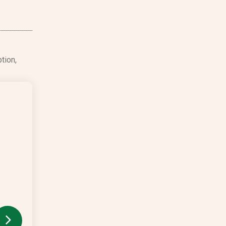
tion,
nspirasjon for aksjekjøp elle