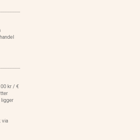
å
ahandel
00 kr / €
tter
 ligger
 via