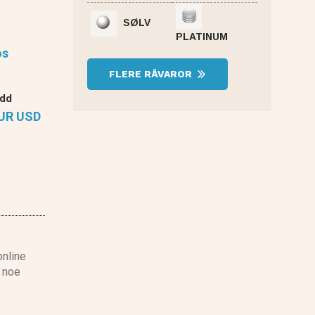
SØLV
PLATINUM
os
FLERE RÅVAROR
udd
UR USD
nline
, noe