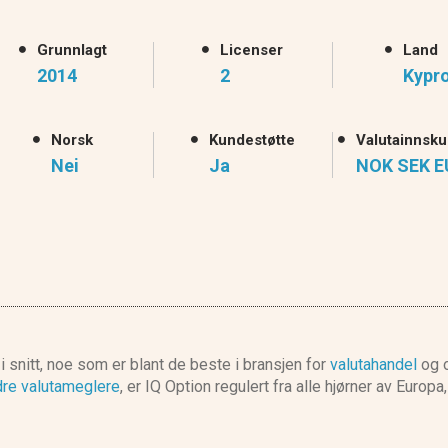
Grunnlagt
Licenser
Land
2014
2
Kypr
Norsk
Kundestøtte
Valutainnsk
Nei
Ja
NOK SEK E
 snitt, noe som er blant de beste i bransjen for
valutahandel
og o
dre valutameglere
, er IQ Option regulert fra alle hjørner av Europa