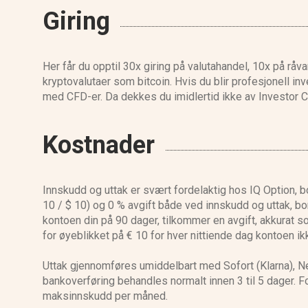
Giring
Her får du opptil 30x giring på valutahandel, 10x på råv
kryptovalutaer som bitcoin. Hvis du blir profesjonell inv
med CFD-er. Da dekkes du imidlertid ikke av Investor
Kostnader
Innskudd og uttak er svært fordelaktig hos IQ Option, bo
10 / $ 10) og 0 % avgift både ved innskudd og uttak, bo
kontoen din på 90 dager, tilkommer en avgift, akkurat s
for øyeblikket på € 10 for hver nittiende dag kontoen ik
Uttak gjennomføres umiddelbart med Sofort (Klarna), Ne
bankoverføring behandles normalt innen 3 til 5 dager. 
maksinnskudd per måned.