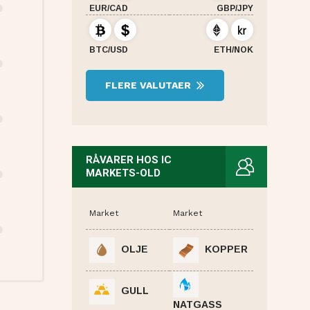
EUR/CAD
GBP/JPY
BTC/USD
ETH/NOK
FLERE VALUTAER
RÅVARER HOS IC
MARKETS-OLD
Market
Market
OLJE
KOPPER
GULL
NATGASS