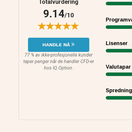
Totalvurdering
9.14
/10
Programv
Lisenser
HANDLE NÅ
77 % av ikke-profesjonelle kunder
taper penger når de handler CFD-er
Valutapar
hos IQ Option.
Sprednin