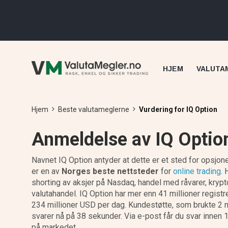
HJEM
VALUTA
Hjem
Beste valutameglerne
Vurdering for IQ Option
Anmeldelse av IQ Optio
Navnet IQ Option antyder at dette er et sted for opsjone
er en av
Norges beste nettsteder
for
online trading
. 
shorting av aksjer på Nasdaq, handel med råvarer, krypt
valutahandel. IQ Option har mer enn 41 millioner regist
234 millioner USD per dag. Kundestøtte, som brukte 2 m
svarer nå på 38 sekunder. Via e-post får du svar innen 
på markedet.