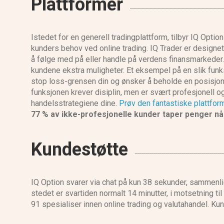
Plattformer
Istedet for en generell tradingplattform, tilbyr IQ Optio
kunders behov ved online trading. IQ Trader er designe
å følge med på eller handle på verdens finansmarkeder. I
kundene ekstra muligheter. Et eksempel på en slik funks
stop loss-grensen din og ønsker å beholde en posisjon,
funksjonen krever disiplin, men er svært profesjonell og
handelsstrategiene dine.
Prøv den fantastiske plattform
77 % av ikke-profesjonelle kunder taper penger nå
Kundestøtte
IQ Option svarer via chat på kun 38 sekunder, sammenlig
stedet er svartiden normalt 14 minutter, i motsetning ti
91 spesialiser innen online trading og valutahandel. Kun