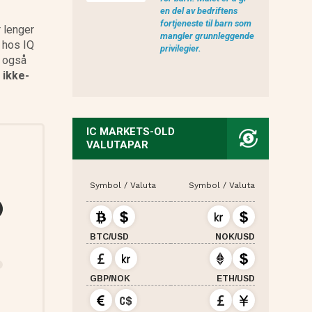
en del av bedriftens
fortjeneste til barn som
r lenger
eToro anmeldelse
mangler grunnleggende
 hos IQ
privilegier.
r også
 ikke-
IC MARKETS-OLD
VALUTAPAR
Symbol / Valuta
Symbol / Valuta
BTC/USD
NOK/USD
GBP/NOK
ETH/USD