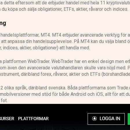
ra detta eftersom att de erbjuder handel med hela 11 kryptovaluto
du köpa och sälja obligationer, ETFs, aktier, råvaror och indices.
ing
a handelsplattformar, MT4. MT4 erbjuder avancerade verktyg för a
r att anpassa din handelsupplevelse. På MT4 kan du välja bland 
indices, aktier, obligationer) att handla med.
ga plattformen WebTrader. WebTrader har en enkel design men er
 som även den avancerade valutahandlaren skulle vara nöjd med. 
rument, däribland forex, råvaror, aktier och ETFs (börshandlade
 22 olika språk, däribland svenska. Båda plattformarna som Trade
 mobilversioner med stöd för både Android och iOS, allt för att d
fot.