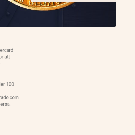
tercard
r att
e
der 100
 Trade.com
versa.