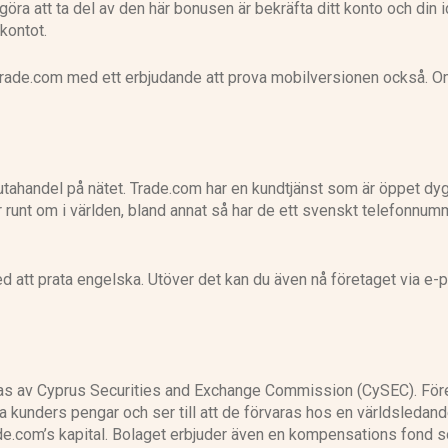
a att ta del av den här bonusen är bekräfta ditt konto och din id
kontot.
 Trade.com med ett erbjudande att prova mobilversionen också. 
 valutahandel på nätet. Trade.com har en kundtjänst som är öppet dy
er runt om i världen, bland annat så har de ett svenskt telefonnu
att prata engelska. Utöver det kan du även nå företaget via e-p
as av Cyprus Securities and Exchange Commission (CySEC). För
na kunders pengar och ser till att de förvaras hos en världsledande
ade.com’s kapital. Bolaget erbjuder även en kompensations fond 