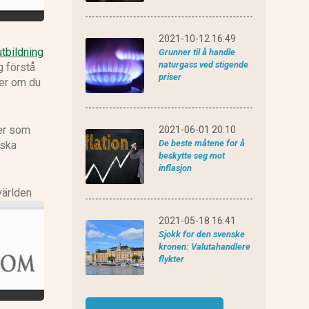
eToro anmeldelse
2021-10-12 16:49
utbildning
Grunner til å handle
naturgass ved stigende
g förstå
priser
ler om du
ser som
2021-06-01 20:10
De beste måtene for å
iska
beskytte seg mot
inflasjon
världen
2021-05-18 16:41
Sjokk for den svenske
kronen: Valutahandlere
flykter