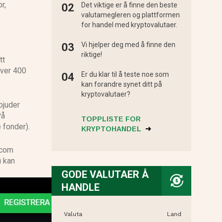
r,
Det viktige er å finne den beste
valutamegleren og plattformen
for handel med kryptovalutaer.
Vi hjelper deg med å finne den
riktige!
tt
över 400
Er du klar til å teste noe som
kan forandre synet ditt på
kryptovalutaer?
bjuder
På
TOPPLISTE FOR
 fonder).
KRYPTOHANDEL
.com
u kan
GODE VALUTAER Å
HANDLE
Valuta
Land