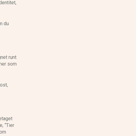
entitet,
Om du
gnet runt
mmer som
ost,
etaget
, “Tier
som