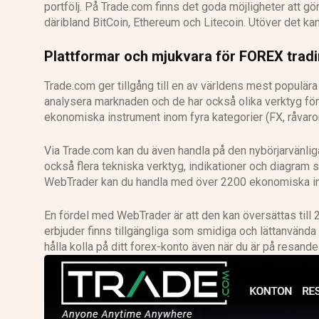
portfölj. På Trade.com finns det goda möjligheter att gö
däribland BitCoin, Ethereum och Litecoin. Utöver det kan 
Plattformar och mjukvara för FOREX trad
Trade.com ger tillgång till en av världens mest populär
analysera marknaden och de har också olika verktyg fö
ekonomiska instrument inom fyra kategorier (FX, råvaror, 
Via Trade.com kan du även handla på den nybörjarvänli
också flera tekniska verktyg, indikationer och diagram
WebTrader kan du handla med över 2200 ekonomiska inst
En fördel med WebTrader är att den kan översättas till
erbjuder finns tillgängliga som smidiga och lättanvända
hålla kolla på ditt forex-konto även när du är på resande 