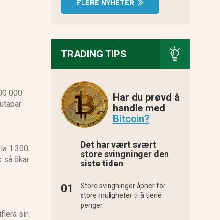
FLERE NYHETER
TRADING TIPS
000 000
Har du prøvd å
lutapar
handle med
Bitcoin?
Det har vært svært
la 1:300.
store svingninger den
k så ökar
siste tiden
Store svingninger åpner for
store muligheter til å tjene
penger.
ifiera sin