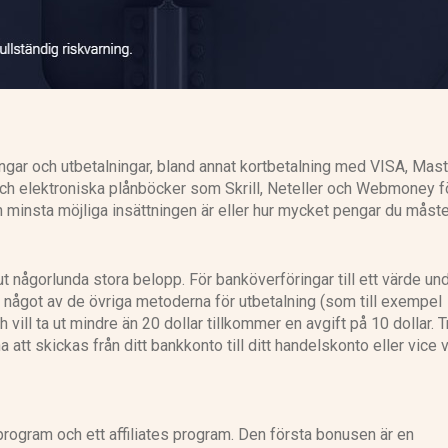
ngar och utbetalningar, bland annat kortbetalning med VISA, Mas
ch elektroniska plånböcker som Skrill, Neteller och Webmoney fö
n minsta möjliga insättningen är eller hur mycket pengar du måst
ut någorlunda stora belopp. För banköverföringar till ett värde un
r något av de övriga metoderna för utbetalning (som till exempel
ch vill ta ut mindre än 20 dollar tillkommer en avgift på 10 dollar.
 att skickas från ditt bankkonto till ditt handelskonto eller vice 
sprogram och ett affiliates program. Den första bonusen är en