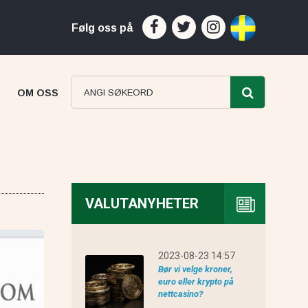
Følg oss på
OM OSS
VALUTANYHETER
ProfitsTrade anmeldelse
2023-08-23 14:57
Bør vi velge kroner,
euro eller krypto på
nettcasino?