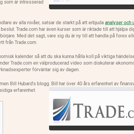
g som är intresserad
NS Broker anmeldelse
dlare av alla nivåer, satsar de starkt på att erbjuda
analyser och 
eslut. Trade.com har även kurser som är riktade till att hjälpa di
börjare. Med det sagt, vare sig du är ny till att handla på forex el
ytt från Trade.com.
isk kalender så att du ska kunna hålla koll på viktiga händel
änder Trade.com en välproducerad video som diskuterar ekonom
rknadsexperter förväntar sig av dagen.
n Bill Hubard’s blogg. Bill har över 40 års erfarenhet av finans
sidiga erfarenhet.