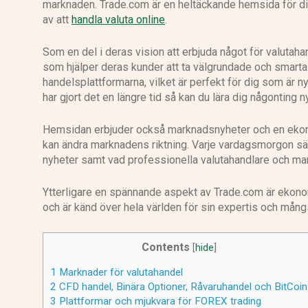
marknaden. Trade.com är en heltäckande hemsida för di
av att
handla valuta online
.
Som en del i deras vision att erbjuda något för valutahan
som hjälper deras kunder att ta välgrundade och smarta b
handelsplattformarna, vilket är perfekt för dig som är ny
har gjort det en längre tid så kan du lära dig någonting n
Hemsidan erbjuder också marknadsnyheter och en ekonom
kan ändra marknadens riktning. Varje vardagsmorgon s
nyheter samt vad professionella valutahandlare och ma
Ytterligare en spännande aspekt av Trade.com är ekonome
och är känd över hela världen för sin expertis och mång
Contents
[
hide
]
1
Marknader för valutahandel
2
CFD handel, Binära Optioner, Råvaruhandel och BitCoin
3
Plattformar och mjukvara för FOREX trading