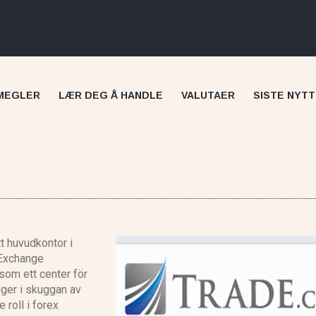
MEGLER
LÆR DEG Å HANDLE
VALUTAER
SISTE NYTT
t huvudkontor i
Skilling anmeldelse
 Exchange
som ett center för
gger i skuggan av
roll i forex