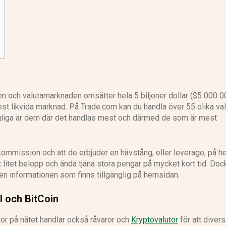
n och valutamarknaden omsätter hela 5 biljoner dollar ($5 000 
est likvida marknad. På Trade.com kan du handla över 55 olika va
gängliga är dem där det handlas mest och därmed de som är mest
kommission och att de erbjuder en hävstång, eller leverage, på he
 litet belopp och ända tjäna stora pengar på mycket kort tid. Doc
den informationen som finns tillgänglig på hemsidan.
l och BitCoin
or på nätet handlar också råvaror och
Kryptovalutor
för att divers